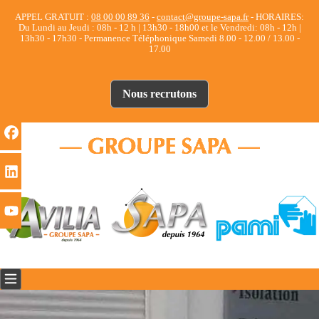
APPEL GRATUIT :
08 00 00 89 36
-
contact@groupe-sapa.fr
- HORAIRES:
Du Lundi au Jeudi : 08h - 12 h | 13h30 - 18h00 et le Vendredi: 08h - 12h |
13h30 - 17h30 - Permanence Téléphonique Samedi 8.00 - 12.00 / 13.00 -
17.00
Nous recrutons